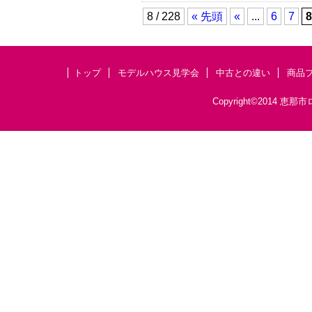
8 / 228
« 先頭
«
...
6
7
8
トップ
モデルハウス見学会
中古との違い
商品
Copyright©201