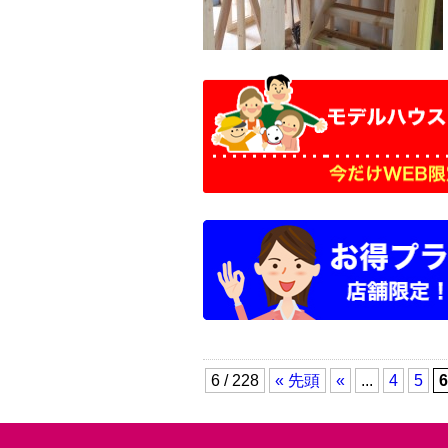
6 / 228
« 先頭
«
...
4
5
6