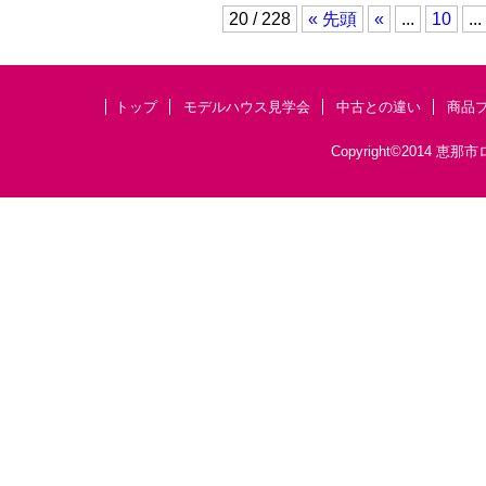
20 / 228
« 先頭
«
...
10
...
トップ
モデルハウス見学会
中古との違い
商品
Copyright©201