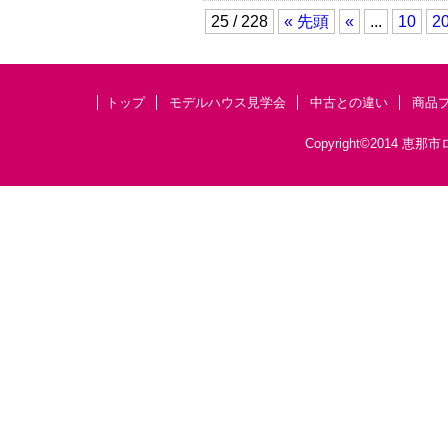
25 / 228
« 先頭
«
...
10
2
トップ
モデルハウス見学会
中古との違い
商品
Copyright©201